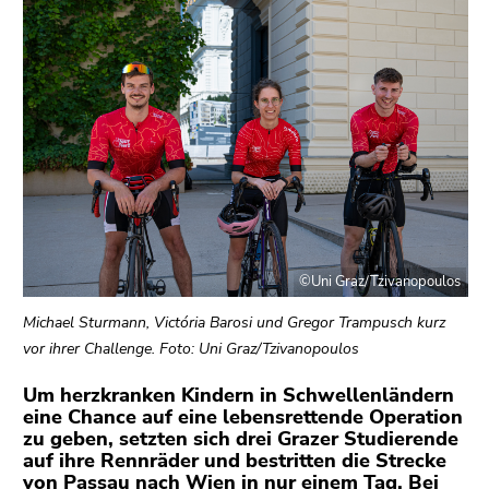
bestätigen
Sie diesen
Link.
Beginn
Zum
des
Inhalt
Seitenbereichs:
(Zugriffstaste
Seitenbereiche:
1)
Zur
Positionsanzeige
(Zugriffstaste
©Uni Graz/Tzivanopoulos
2)
Zur
Michael Sturmann, Victória Barosi und Gregor Trampusch kurz
Hauptnavigation
vor ihrer Challenge. Foto: Uni Graz/Tzivanopoulos
(Zugriffstaste
3)
Um herzkranken Kindern in Schwellenländern
eine Chance auf eine lebensrettende Operation
Zu
zu geben, setzten sich drei Grazer Studierende
den
auf ihre Rennräder und bestritten die Strecke
Zusatzinformationen
von Passau nach Wien in nur einem Tag. Bei