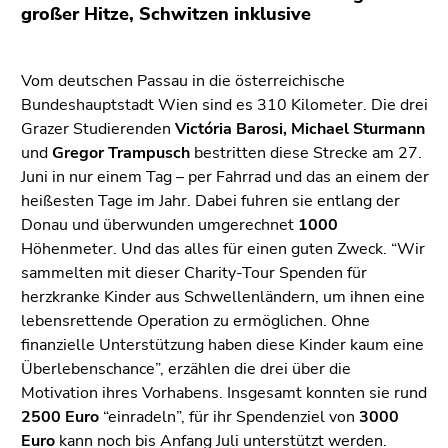
(Zugriffstaste
großer Hitze, Schwitzen inklusive
5)
Zu
den
Vom deutschen Passau in die österreichische
Seiteneinstellungen
Bundeshauptstadt Wien sind es 310 Kilometer. Die drei
(Benutzer/Sprache)
Grazer Studierenden
Victória Barosi,
Michael Sturmann
(Zugriffstaste
und
Gregor Trampusch
bestritten diese Strecke am 27.
8)
Juni in nur einem Tag – per Fahrrad und das an einem der
Zur
heißesten Tage im Jahr. Dabei fuhren sie entlang der
Suche
Donau und überwunden umgerechnet
1000
(Zugriffstaste
Höhenmeter. Und das alles für einen guten Zweck. “Wir
9)
sammelten mit dieser Charity-Tour Spenden für
herzkranke Kinder aus Schwellenländern, um ihnen eine
Ende
lebensrettende Operation zu ermöglichen. Ohne
dieses
finanzielle Unterstützung haben diese Kinder kaum eine
Seitenbereichs.
Überlebenschance”, erzählen die drei über die
Zur
Motivation ihres Vorhabens. Insgesamt konnten sie rund
Übersicht
2500 Euro
“einradeln”, für ihr Spendenziel von
3000
der
Euro
kann noch bis Anfang Juli unterstützt werden.