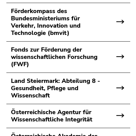
4)
Zu
Förderkompass des
den
Bundesministeriums für
Zusatzinformationen
Verkehr, Innovation und
(Zugriffstaste
Technologie (bmvit)
5)
Zu
Fonds zur Förderung der
den
wissenschaftlichen Forschung
Seiteneinstellungen
(FWF)
(Benutzer/Sprache)
(Zugriffstaste
Land Steiermark: Abteilung 8 -
8)
Gesundheit, Pflege und
Zur
Wissenschaft
Suche
(Zugriffstaste
9)
Österreichische Agentur für
Wissenschaftliche Integrität
Ende
dieses