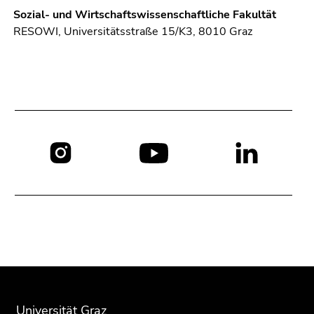
Sozial- und Wirtschaftswissenschaftliche Fakultät
RESOWI, Universitätsstraße 15/K3, 8010 Graz
Social
Media:
Beginn
Ende
Ende
des
dieses
dieses
Seitenbereichs:
Seitenbereichs.
Seitenbereichs.
Universität Graz