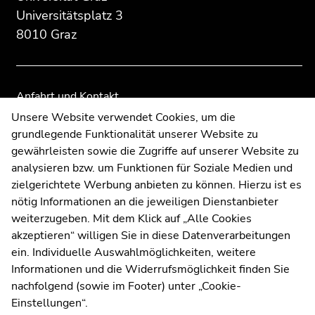
Zusatzinformationen:
Zur
Zur
Universitätsplatz 3
Übersicht
Übersicht
8010 Graz
der
der
Seitenbereiche
Seitenbereiche
Anfahrt und Kontakt
Kommunikation und Öffentlichkeitsarbeit
Unsere Website verwendet Cookies, um die
grundlegende Funktionalität unserer Website zu
Moodle
gewährleisten sowie die Zugriffe auf unserer Website zu
UNIGRAZonline
analysieren bzw. um Funktionen für Soziale Medien und
Impressum
zielgerichtete Werbung anbieten zu können. Hierzu ist es
Datenschutzerklärung
nötig Informationen an die jeweiligen Dienstanbieter
Cookie-Einstellungen
weiterzugeben. Mit dem Klick auf „Alle Cookies
Barrierefreiheitserklärung
akzeptieren“ willigen Sie in diese Datenverarbeitungen
ein. Individuelle Auswahlmöglichkeiten, weitere
Informationen und die Widerrufsmöglichkeit finden Sie
nachfolgend (sowie im Footer) unter „Cookie-
Wetterstation
Uni Graz
Einstellungen“.