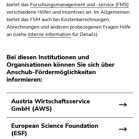
bestätigen
bietet das
Forschungsmanagement und -service (FMS)
Sie diesen
verschiedene Hilfen und Incentives an. Im Allgemeinen
Link.
bietet das FSM auch bei Kostenberechnungen,
Abrechnungen und anderen probezogenen Fragen Hilfe
Beginn
Zum
an (siehe
Interne Information
für Details).
des
Inhalt
Seitenbereichs:
(Zugriffstaste
Seitenbereiche:
1)
Bei diesen Institutionen und
Zur
Organisationen können Sie sich über
Positionsanzeige
Anschub-Fördermöglichkeiten
(Zugriffstaste
informieren:
2)
Zur
Hauptnavigation
Austria Wirtschaftsservice
(Zugriffstaste
GmbH (AWS)
3)
Zur
European Science Foundation
Unternavigation
(ESF)
(Zugriffstaste