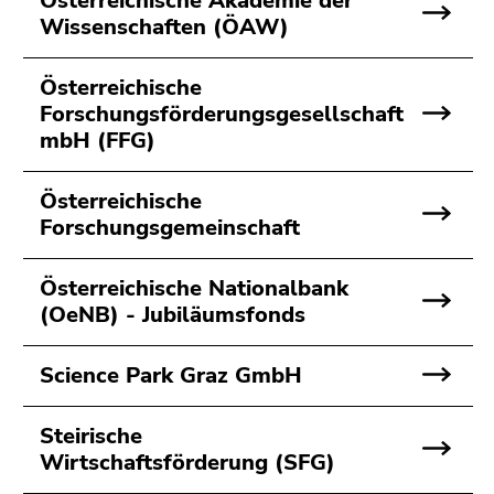
Österreichische Akademie der
Seitenbereichs.
Wissenschaften (ÖAW)
Zur
Übersicht
Österreichische
der
Forschungsförderungsgesellschaft
Seitenbereiche
mbH (FFG)
Österreichische
Forschungsgemeinschaft
Österreichische Nationalbank
(OeNB) - Jubiläumsfonds
Science Park Graz GmbH
Steirische
Wirtschaftsförderung (SFG)