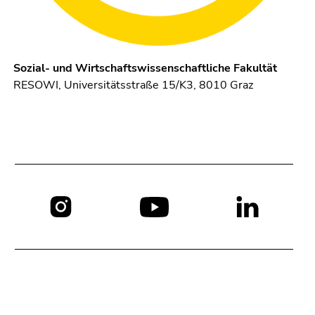
Seitenbereichs.
Zur
Übersicht
der
Sozial- und Wirtschaftswissenschaftliche Fakultät
Seitenbereiche
RESOWI, Universitätsstraße 15/K3, 8010 Graz
Social
Media: