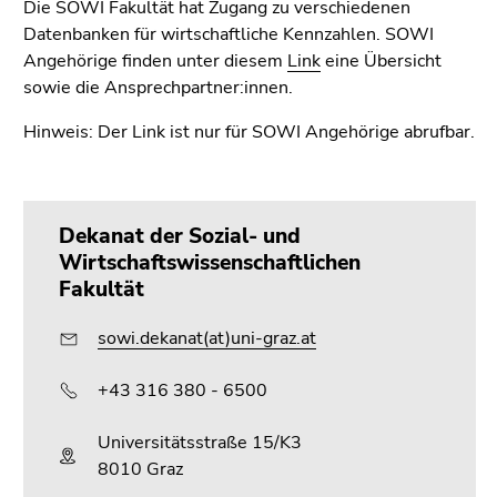
bestätigen
Die SOWI Fakultät hat Zugang zu verschiedenen
Sie diesen
Datenbanken für wirtschaftliche Kennzahlen. SOWI
Link.
Angehörige finden unter diesem
Link
eine Übersicht
sowie die Ansprechpartner:innen.​
Beginn
Zum
des
Hinweis: Der Link ist nur für SOWI Angehörige abrufbar.
Inhalt
Seitenbereichs:
(Zugriffstaste
Seitenbereiche:
1)
Zur
Dekanat der Sozial- und
Positionsanzeige
Wirtschaftswissenschaftlichen
(Zugriffstaste
Fakultät
2)
Zur
sowi.dekanat(at)uni-graz.at
Hauptnavigation
(Zugriffstaste
+43 316 380 - 6500
3)
Zur
Universitätsstraße 15/K3
Unternavigation
8010 Graz
(Zugriffstaste