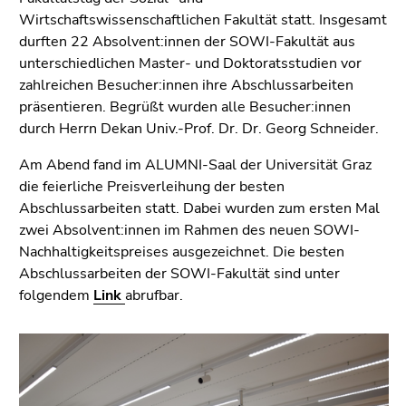
Go
Wirtschaftswissenschaftlichen Fakultät statt. Insgesamt
to
durften 22 Absolvent:innen der SOWI-Fakultät aus
additional
unterschiedlichen Master- und Doktoratsstudien vor
information
zahlreichen Besucher:innen ihre Abschlussarbeiten
(Accesskey
präsentieren. Begrüßt wurden alle Besucher:innen
5)
durch Herrn Dekan Univ.-Prof. Dr. Dr. Georg Schneider.
Go
to
Am Abend fand im ALUMNI-Saal der Universität Graz
page
die feierliche Preisverleihung der besten
settings
Abschlussarbeiten statt. Dabei wurden zum ersten Mal
(user/language)
zwei Absolvent:innen im Rahmen des neuen SOWI-
(Accesskey
Nachhaltigkeitspreises ausgezeichnet. Die besten
8)
Abschlussarbeiten der SOWI-Fakultät sind unter
Go
folgendem
Link
abrufbar.
to
search
(Accesskey
9)