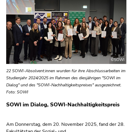
link.
page
sections
Begin
Go
of
to
page
contents
section:
(Accesskey
Page
1)
sections:
Go
to
©SOWI
position
marker
22 SOWI-Absolvent:innen wurden für ihre Abschlussarbeiten im
(Accesskey
Studienjahr 2024/2025 im Rahmen des diesjährigen "SOWI im
2)
Dialog" und des "SOWI-Nachhaltigkeitspreises" ausgezeichnet.
Go
Foto: SOWI
to
SOWI im Dialog, SOWI-Nachhaltigkeitspreis
main
navigation
(Accesskey
Am Donnerstag, dem 20. November 2025, fand der 28.
3)
Fakultätstag der Sozial- und