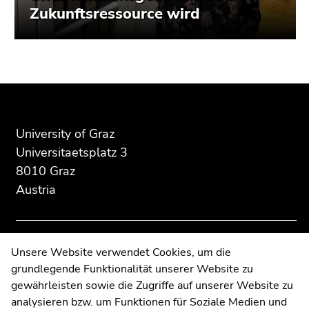
Zukunftsressource wird
Begin
End
End
of
of
of
page
this
this
section:
page
page
University of Graz
Additional
section.
section.
Universitaetsplatz 3
information:
Go
Go
8010 Graz
to
to
Austria
overview
overview
of
of
page
page
sections
sections
Contact
Unsere Website verwendet Cookies, um die
grundlegende Funktionalität unserer Website zu
Web Editors
gewährleisten sowie die Zugriffe auf unserer Website zu
Moodle
analysieren bzw. um Funktionen für Soziale Medien und
UNIGRAZonline