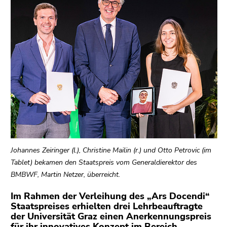
link.
page
sections
Begin
Go
of
to
page
contents
section:
(Accesskey
Page
1)
sections:
Go
to
position
marker
(Accesskey
2)
Johannes Zeiringer (l.), Christine Mailin (r.) und Otto Petrovic (im
Go
Tablet) bekamen den Staatspreis vom Generaldierektor des
to
BMBWF, Martin Netzer, überreicht.
main
navigation
Im Rahmen der Verleihung des „Ars Docendi“
Staatspreises erhielten drei Lehrbeauftragte
(Accesskey
der Universität Graz einen Anerkennungspreis
3)
für ihr innovatives Konzept im Bereich