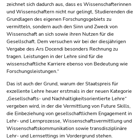
End
zeichnet sich dadurch aus, dass es Wissenschafterinnen
of
und Wissenschaftern nicht nur gelingt, Studierenden die
this
Grundlagen des eigenen Forschungsgebiets zu
page
vermitteln, sondern auch den Sinn und Zweck von
section.
Wissenschaft an sich sowie ihren Nutzen für die
Go
Gesellschaft. Dem versuchen wir bei der diesjährigen
to
Vergabe des Ars Docendi besonders Rechnung zu
overview
tragen. Leistungen in der Lehre sind für die
of
wissenschaftliche Karriere ebenso von Bedeutung wie
page
Forschungsleistungen.“
sections
Das ist auch der Grund, warum der Staatspreis für
exzellente Lehre heuer erstmals in der neuen Kategorie
„Gesellschafts- und Nachhaltigkeitsorientierte Lehre“
vergeben wird, in der die Vermittlung von Future Skills,
die Einbeziehung von gesellschaftlichem Engagement in
Lehr- und Lernprozesse, Wissenschaftsvermittlung und
Wissenschaftskommunikation sowie transdisziplinäre
Lehr- und Lernsettings im Vordergrund stehen.