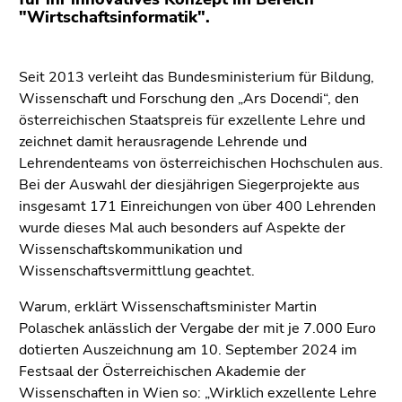
Go
"Wirtschaftsinformatik".
to
additional
information
Seit 2013 verleiht das Bundesministerium für Bildung,
(Accesskey
Wissenschaft und Forschung den „Ars Docendi“, den
5)
österreichischen Staatspreis für exzellente Lehre und
Go
zeichnet damit herausragende Lehrende und
to
Lehrendenteams von österreichischen Hochschulen aus.
page
Bei der Auswahl der diesjährigen Siegerprojekte aus
settings
insgesamt 171 Einreichungen von über 400 Lehrenden
(user/language)
wurde dieses Mal auch besonders auf Aspekte der
(Accesskey
Wissenschaftskommunikation und
8)
Wissenschaftsvermittlung geachtet.
Go
Warum, erklärt Wissenschaftsminister Martin
to
Polaschek anlässlich der Vergabe der mit je 7.000 Euro
search
dotierten Auszeichnung am 10. September 2024 im
(Accesskey
Festsaal der Österreichischen Akademie der
9)
Wissenschaften in Wien so: „Wirklich exzellente Lehre