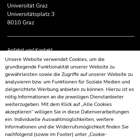
Seitenbereichs:
Seitenbereichs.
Seitenbereichs.
Universität Graz
Zusatzinformationen:
Zur
Zur
Universitätsplatz 3
Übersicht
Übersicht
8010 Graz
der
der
Seitenbereiche
Seitenbereiche
Anfahrt und Kontakt
Kommunikation und Öffentlichkeitsarbeit
Unsere Website verwendet Cookies, um die
grundlegende Funktionalität unserer Website zu
Moodle
gewährleisten sowie die Zugriffe auf unserer Website zu
UNIGRAZonline
analysieren bzw. um Funktionen für Soziale Medien und
Impressum
zielgerichtete Werbung anbieten zu können. Hierzu ist es
Datenschutzerklärung
nötig Informationen an die jeweiligen Dienstanbieter
Cookie-Einstellungen
weiterzugeben. Mit dem Klick auf „Alle Cookies
Barrierefreiheitserklärung
akzeptieren“ willigen Sie in diese Datenverarbeitungen
ein. Individuelle Auswahlmöglichkeiten, weitere
Informationen und die Widerrufsmöglichkeit finden Sie
nachfolgend (sowie im Footer) unter „Cookie-
Wetterstation
Uni Graz