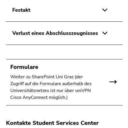
4)
Zu
Festakt
den
Zusatzinformationen
(Zugriffstaste
Verlust eines Abschlusszeugnisses
5)
Zu
den
Seiteneinstellungen
(Benutzer/Sprache)
Formulare
(Zugriffstaste
Weiter zu SharePoint Uni Graz (der
8)
Zugriff auf die Formulare außerhalb des
Zur
Universitätsnetzes ist nur über uniVPN
Suche
Cisco AnyConnect möglich.)
(Zugriffstaste
9)
Ende
Kontakte Student Services Center
dieses