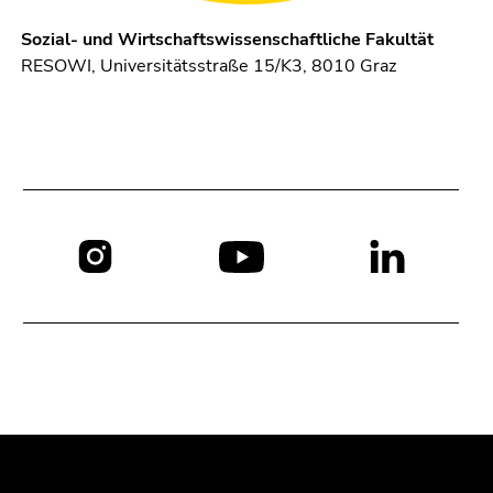
Sozial- und Wirtschaftswissenschaftliche Fakultät
RESOWI, Universitätsstraße 15/K3, 8010 Graz
Social
Media:
Beginn
Ende
Ende
des
dieses
dieses