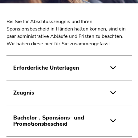
bestätigen
Sie diesen
Link.
Bis Sie Ihr Abschlusszeugnis und Ihren
Beginn
Sponsionsbescheid in Händen halten können, sind ein
Zum
des
paar administrative Abläufe und Fristen zu beachten.
Inhalt
Seitenbereichs:
Wir haben diese hier für Sie zusammengefasst.
(Zugriffstaste
Seitenbereiche:
1)
Zur
Positionsanzeige
Erforderliche Unterlagen
(Zugriffstaste
2)
Zur
Zeugnis
Hauptnavigation
(Zugriffstaste
3)
Bachelor-, Sponsions- und
Zur
Promotionsbescheid
Unternavigation
(Zugriffstaste