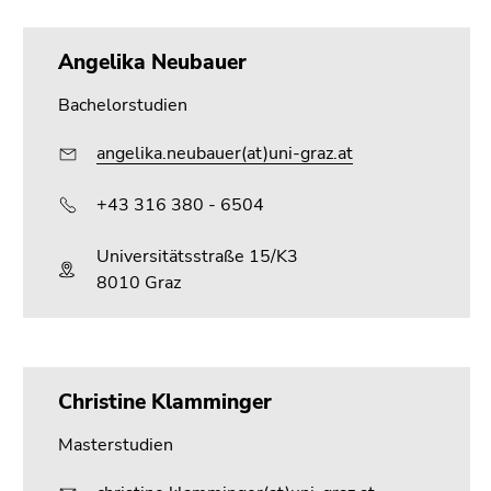
Seitenbereichs.
Zur
Übersicht
Angelika Neubauer
der
Bachelorstudien
Seitenbereiche
angelika.neubauer(at)uni-graz.at
+43 316 380 - 6504
Universitätsstraße 15/K3
8010 Graz
Christine Klamminger
Masterstudien