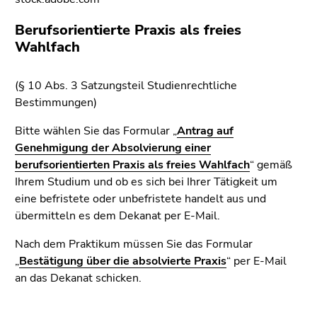
4)
Zu
Berufsorientierte Praxis als freies
den
Wahlfach
Zusatzinformationen
(Zugriffstaste
(§ 10 Abs. 3 Satzungsteil Studienrechtliche
5)
Bestimmungen)
Zu
den
Bitte wählen Sie das Formular „
Antrag auf
Seiteneinstellungen
Genehmigung der Absolvierung einer
(Benutzer/Sprache)
berufsorientierten Praxis als freies Wahlfach
“ gemäß
(Zugriffstaste
Ihrem Studium und ob es sich bei Ihrer Tätigkeit um
8)
eine befristete oder unbefristete handelt aus und
Zur
übermitteln es dem Dekanat per E-Mail.
Suche
(Zugriffstaste
Nach dem Praktikum müssen Sie das Formular
9)
„
Bestätigung über die absolvierte Praxis
“ per E-Mail
an das Dekanat schicken.
Ende
dieses