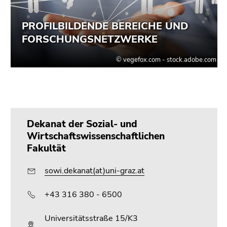
Seitenbereichs.
Zur
Übersicht
der
Seitenbereiche
Dekanat der Sozial- und
Wirtschaftswissenschaftlichen
Fakultät
sowi.dekanat(at)uni-graz.at
+43 316 380 - 6500
Universitätsstraße 15/K3