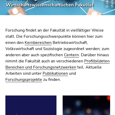
bestätigen
Wirtschaftswissenschaftlichen Fakultät
Sie diesen
Link.
Beginn
Zum
des
Forschung findet an der Fakultät in vielfältiger Weise
Inhalt
Seitenbereichs:
statt. Die Forschungsschwerpunkte können hier zum
(Zugriffstaste
Seitenbereiche:
einen den
Kernbereichen
Betriebswirtschaft,
1)
Volkswirtschaft und Soziologie zugeordnet werden; zum
Zur
anderen aber auch spezifischen
Centern
. Darüber hinaus
Positionsanzeige
nimmt die Fakultät auch an verschiedenen
Profilbildeten
(Zugriffstaste
Bereichen und Forschungsnetzwerken
teil. Aktuelle
2)
Arbeiten sind unter
Publikationen
und
Zur
Forschungsprojekte
zu finden.
Hauptnavigation
(Zugriffstaste
3)
Zur
Unternavigation
(Zugriffstaste