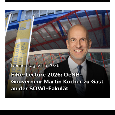
Donnerstag, 21.5.2026
FiRe-Lecture 2026: OeNB-
Gouverneur Martin Kocher zu Gast
an der SOWI-Fakulät
Beginn
Ende
Ende