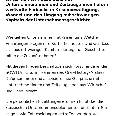
(Zugriffstaste
Unternehmer:innen und Zeitzeug:innen liefern
5)
wertvolle Einblicke in Krisenbewältigung,
Zu
Wandel und den Umgang mit schwierigen
Kapiteln der Unternehmensgeschichte.
den
Seiteneinstellungen
(Benutzer/Sprache)
Wie gehen Unternehmen mit Krisen um? Welche
(Zugriffstaste
Erfahrungen prägen ihre Kultur bis heute? Und was lässt
8)
sich aus schwierigen Kapiteln der eigenen Geschichte
Zur
mit in die Zukunft nehmen?
Suche
(Zugriffstaste
Mit diesen Fragen beschäftigen sich Forschende an der
9)
SOWI Uni Graz im Rahmen des Oral-History-Archivs.
Dafür sammeln und analysieren sie Gespräche mit
Ende
Unternehmer:innen und Zeitzeug:innen aus Wirtschaft
dieses
und Gesellschaft.
Seitenbereichs.
Zur
Die persönlichen Erzählungen eröffnen Einblicke, die in
Übersicht
klassischen Unternehmensdokumenten oft fehlen: Sie
der
zeigen, wie Entscheidungen getroffen wurden, wie