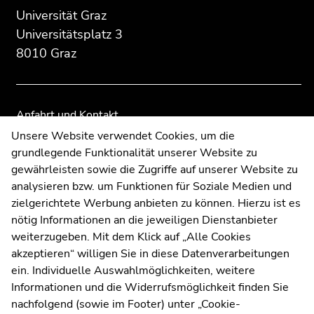
des
dieses
dieses
Universität Graz
Seitenbereichs:
Seitenbereichs.
Seitenbereichs.
Universitätsplatz 3
Zusatzinformationen:
Zur
Zur
8010 Graz
Übersicht
Übersicht
der
der
Seitenbereiche
Seitenbereiche
Anfahrt und Kontakt
Kommunikation und Öffentlichkeitsarbeit
Unsere Website verwendet Cookies, um die
grundlegende Funktionalität unserer Website zu
Moodle
gewährleisten sowie die Zugriffe auf unserer Website zu
UNIGRAZonline
analysieren bzw. um Funktionen für Soziale Medien und
Impressum
zielgerichtete Werbung anbieten zu können. Hierzu ist es
Datenschutzerklärung
nötig Informationen an die jeweiligen Dienstanbieter
Cookie-Einstellungen
weiterzugeben. Mit dem Klick auf „Alle Cookies
Barrierefreiheitserklärung
akzeptieren“ willigen Sie in diese Datenverarbeitungen
ein. Individuelle Auswahlmöglichkeiten, weitere
Informationen und die Widerrufsmöglichkeit finden Sie
nachfolgend (sowie im Footer) unter „Cookie-
Wetterstation
Uni Graz