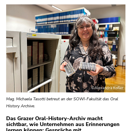
bestätigen
Sie diesen
Link.
Beginn
Zum
des
Inhalt
Seitenbereichs:
(Zugriffstaste
Seitenbereiche:
1)
Zur
Positionsanzeige
(Zugriffstaste
2)
Zur
©Alexandra Kofler
Hauptnavigation
(Zugriffstaste
Mag. Michaela Tasotti betreut an der SOWI-Fakultät das Oral
3)
History Archive.
Zu
Das Grazer Oral-History-Archiv macht
den
sichtbar, wie Unternehmen aus Erinnerungen
Zusatzinformationen
lernen können: Gespräche mit